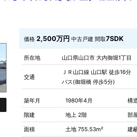
2,500万円
7SDK
価格
中古戸建
間取
所在地
山口県山口市 大内御堀1丁目
ＪＲ山口線 山口駅 徒歩16分
交通
バス(御堀橋 停歩5分)
築年月
1980年4月
構
階建
地上 2階
部
面積
土地 755.53m²
建