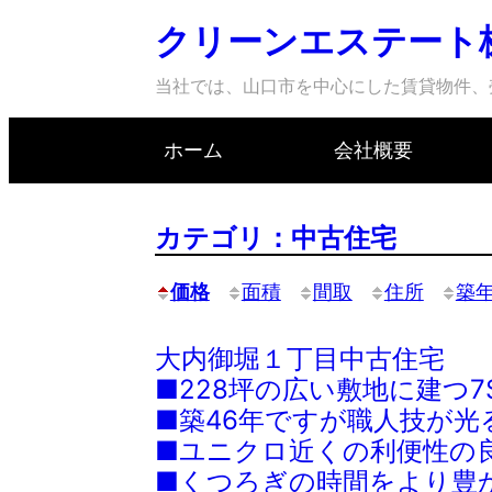
クリーンエステート
当社では、山口市を中心にした賃貸物件、
ホーム
会社概要
内
容
カテゴリ：中古住宅
を
ス
価格
面積
間取
住所
築
キ
ッ
大内御堀１丁目中古住宅
プ
■228坪の広い敷地に建つ7S
■築46年ですが職人技が
■ユニクロ近くの利便性の
■くつろぎの時間をより豊