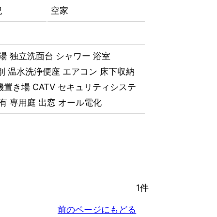
況
空家
湯
独立洗面台
シャワー
浴室
別
温水洗浄便座
エアコン
床下収納
機置き場
CATV
セキュリティシステ
有
専用庭
出窓
オール電化
1件
前のページにもどる