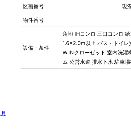
区画番号
現
物件番号
角地
IHコンロ
三口コンロ
給
1.6×2.0m以上
バス・トイレ
設備・条件
W.INクローゼット
室内洗濯
ム
公営水道
排水下水
駐車場
年月