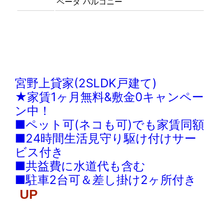
ベータ
バルコニー
宮野上貸家(2SLDK戸建て)
★家賃1ヶ月無料&敷金0キャンペー
ン中！
■ペット可(ネコも可)でも家賃同額
■24時間生活見守り駆け付けサー
ビス付き
■共益費に水道代も含む
■駐車2台可＆差し掛け2ヶ所付き
UP