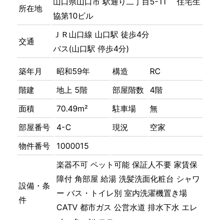
山口県山口市 駅通り二丁目5-11 住宅生
所在地
協第10ビル
ＪＲ山口線 山口駅 徒歩4分
交通
バス(山口駅 停歩4分)
築年月
昭和59年
構造
RC
階建
地上 5階
部屋階数
4階
面積
70.49m²
駐車場
無
部屋番号
4-C
現況
空家
物件番号
1000015
楽器不可
ペット可能
保証人不要
家賃保
障付
角部屋
給湯
洗髪洗面化粧台
シャワ
設備・条
ー
バス・トイレ別
室内洗濯機置き場
件
CATV
都市ガス
公営水道
排水下水
エレ