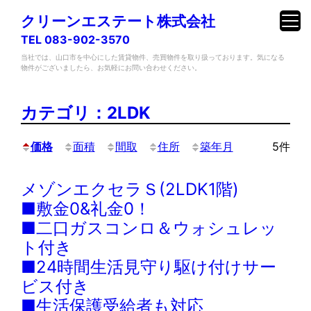
クリーンエステート株式会社
TEL 083-902-3570
当社では、山口市を中心にした賃貸物件、売買物件を取り扱っております。気になる
物件がございましたら、お気軽にお問い合わせください。
内
容
カテゴリ：2LDK
を
ス
価格
面積
間取
住所
築年月
5件
キ
ッ
メゾンエクセラＳ(2LDK1階)
プ
■敷金0&礼金0！
■二口ガスコンロ＆ウォシュレッ
ト付き
■24時間生活見守り駆け付けサー
ビス付き
■生活保護受給者も対応