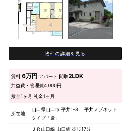
物件の詳細を見る
6万円
2LDK
賃料
アパート
間取
共益費・管理費
4,000円
敷金
1ヶ月
礼金
1ヶ月
山口県山口市 平井1-3 平井メゾネット
所在地
タイプ「慶」
ＪＲ山口線 山口駅 徒歩17分