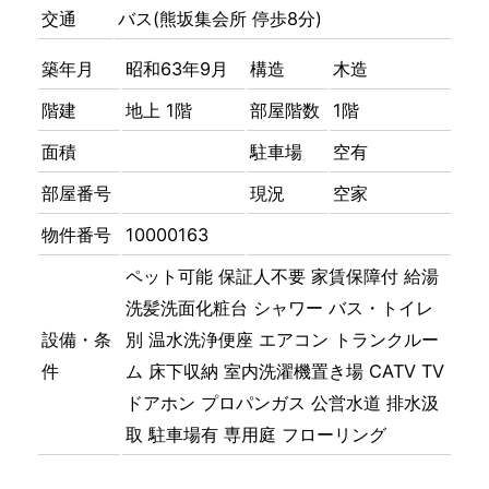
交通
バス(熊坂集会所 停歩8分)
築年月
昭和63年9月
構造
木造
階建
地上 1階
部屋階数
1階
面積
駐車場
空有
部屋番号
現況
空家
物件番号
10000163
ペット可能
保証人不要
家賃保障付
給湯
洗髪洗面化粧台
シャワー
バス・トイレ
設備・条
別
温水洗浄便座
エアコン
トランクルー
件
ム
床下収納
室内洗濯機置き場
CATV
TV
ドアホン
プロパンガス
公営水道
排水汲
取
駐車場有
専用庭
フローリング