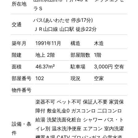
所在地
ラＳ
バス(あいわたせ 停歩17分)
交通
ＪＲ山口線 山口駅 徒歩22分
築年月
1991年11月
構造
木造
階建
地上 2階
部屋階数
1階
面積
46.37m²
駐車場
3,000円 空有
部屋番号
102
現況
空家
物件番号
楽器不可
ペット不可
保証人不要
家賃保
障付
敷金礼金0
ガスコンロ
二口コンロ
給湯
洗髪洗面化粧台
シャワー
バス・ト
設備・条
イレ別
温水洗浄便座
エアコン
室内洗濯
件
機置き場
CATV
プロパンガス
公営水道