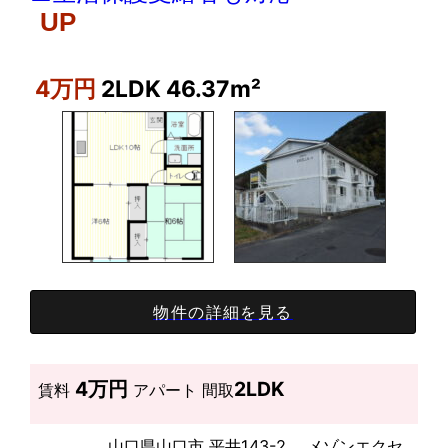
UP
4万円
2LDK 46.37m²
物件の詳細を見る
4万円
2LDK
賃料
アパート
間取
山口県山口市 平井143-2 メゾンエクセ