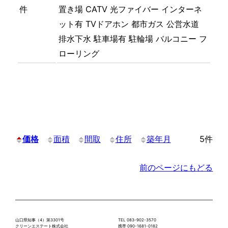
件
置き場
CATV
光ファイバー
インターネ
ット有
TVドアホン
都市ガス
公営水道
排水下水
駐車場有
駐輪場
バルコニー
フ
ローリング
価格
面積
間取
住所
築年月
5件
前のページにもどる
山口県知事（4）第3301号
TEL 083-902-3570
クリーンエステート株式会社
携帯 090-1681-0182