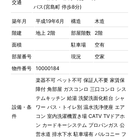
交通
バス(宮島町 停歩8分)
築年月
平成19年6月
構造
木造
階建
地上 2階
部屋階数
2階
面積
駐車場
空有
部屋番号
現況
空家
物件番号
10000184
楽器不可
ペット不可
保証人不要
家賃保
障付
角部屋
ガスコンロ
三口コンロ
シス
テムキッチン
給湯
洗髪洗面化粧台
シャ
設備・条
ワー
バス・トイレ別
温水洗浄便座
エア
件
コン
室内洗濯機置き場
CATV
TVドアホ
ン
カードキーシステム
プロパンガス
公
営水道
排水下水
駐車場有
バルコニー
フ