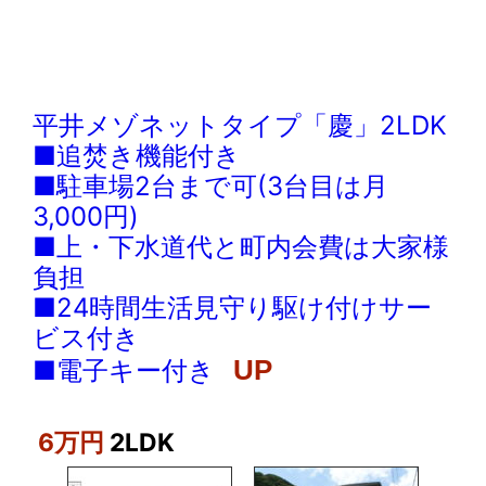
平井メゾネットタイプ「慶」2LDK
■追焚き機能付き
■駐車場2台まで可(3台目は月
3,000円)
■上・下水道代と町内会費は大家様
負担
■24時間生活見守り駆け付けサー
ビス付き
■電子キー付き
UP
6万円
2LDK