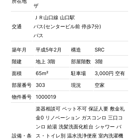
所在地
ザ
ＪＲ山口線 山口駅
交通
バス(センタービル前 停歩7分)
バス
築年月
平成5年2月
構造
SRC
階建
地上 3階
部屋階数
3階
面積
65m²
駐車場
3,000円 空有
部屋番号
303
現況
空家
物件番号
1000019
楽器相談可
ペット不可
保証人要
敷金礼
金0
リノベーション
ガスコンロ
三口コ
ンロ
給湯
洗髪洗面化粧台
シャワー
バ
設備・条
ス・トイレ別
温水洗浄便座
室内洗濯機