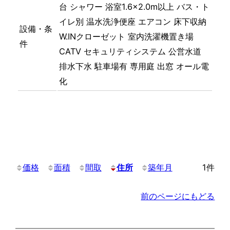
台
シャワー
浴室1.6×2.0m以上
バス・ト
イレ別
温水洗浄便座
エアコン
床下収納
設備・条
W.INクローゼット
室内洗濯機置き場
件
CATV
セキュリティシステム
公営水道
排水下水
駐車場有
専用庭
出窓
オール電
化
価格
面積
間取
住所
築年月
1件
前のページにもどる