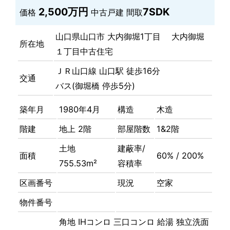
2,500万円
7SDK
価格
中古戸建
間取
山口県山口市 大内御堀1丁目 大内御堀
所在地
１丁目中古住宅
ＪＲ山口線 山口駅 徒歩16分
交通
バス(御堀橋 停歩5分)
築年月
1980年4月
構造
木造
階建
地上 2階
部屋階数
1&2階
土地
建蔽率/
面積
60% / 200%
755.53m²
容積率
区画番号
現況
空家
物件番号
角地
IHコンロ
三口コンロ
給湯
独立洗面