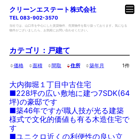
クリーンエステート株式会社
TEL 083-902-3570
当社では、山口市を中心にした賃貸物件、売買物件を取り扱っております。気になる
物件がございましたら、お気軽にお問い合わせください。
内
容
カテゴリ：戸建て
を
ス
価格
面積
間取
住所
築年月
1件
キ
ッ
大内御堀１丁目中古住宅
プ
■228坪の広い敷地に建つ7SDK(64
坪)の豪邸です
■築46年ですが職人技が光る建築
様式で文化的価値も有る木造住宅で
す
■ユニクロ近くの利便性の良い立