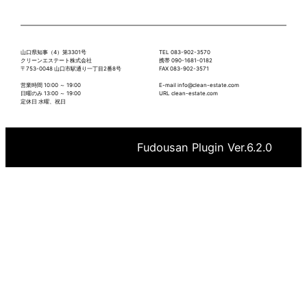
山口県知事（4）第3301号
TEL 083-902-3570
クリーンエステート株式会社
携帯 090-1681-0182
〒753-0048 山口市駅通り一丁目2番8号
FAX 083-902-3571
営業時間 10:00 ～ 19:00
E-mail info@clean-estate.com
日曜のみ 13:00 ～ 19:00
URL clean-estate.com
定休日 水曜、祝日
Fudousan Plugin Ver.6.2.0