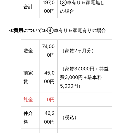
197,0
③車有り＆家電無し
合計
00円
の場合
≪費用について≫
④車有り＆家電有りの場合
74,00
敷金
（家賃2ヶ月分）
0円
（家賃37,000円＋共益
前家
45,0
費3,000円＋駐車料
賃
00円
5,000円）
礼金
0円
仲介
46,2
（税込）
料
00円