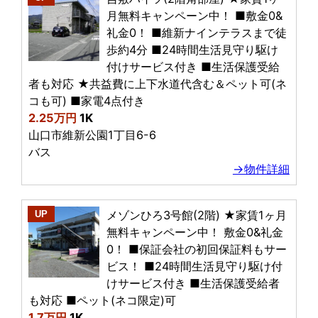
月無料キャンペーン中！ ■敷金0&
礼金0！ ■維新ナインテラスまで徒
歩約4分 ■24時間生活見守り駆け
付けサービス付き ■生活保護受給
者も対応 ★共益費に上下水道代含む＆ペット可(ネ
コも可) ■家電4点付き
2.25万円
1K
山口市維新公園1丁目6-6
バス
→物件詳細
メゾンひろ3号館(2階) ★家賃1ヶ月
UP
無料キャンペーン中！ 敷金0&礼金
0！ ■保証会社の初回保証料もサー
ビス！ ■24時間生活見守り駆け付
けサービス付き ■生活保護受給者
も対応 ■ペット(ネコ限定)可
1.7万円
1K