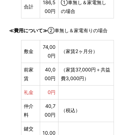
186,5
①車無し＆家電無し
合計
00円
の場合
≪費用について≫
②車無し＆家電有りの場合
74,00
敷金
（家賃2ヶ月分）
0円
前家
40,0
（家賃37,000円＋共益
賃
00円
費3,000円）
礼金
0円
仲介
40,7
（税込）
料
00円
鍵交
10,00