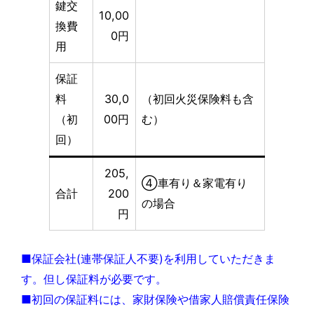
鍵交
10,00
換費
0円
用
保証
料
30,0
（初回火災保険料も含
（初
00円
む）
回）
205,
④車有り＆家電有り
合計
200
の場合
円
■保証会社(連帯保証人不要)を利用していただきま
す。但し保証料が必要です。
■初回の保証料には、家財保険や借家人賠償責任保険