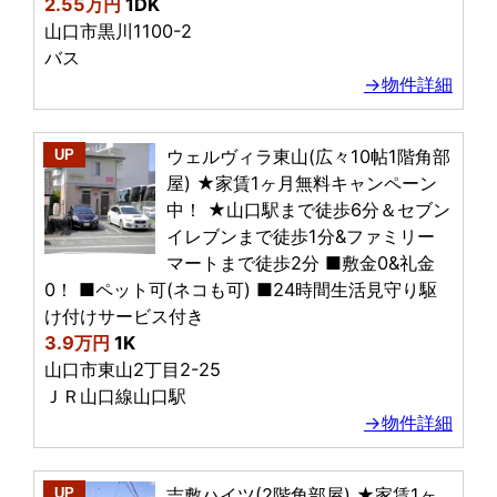
2.55万円
1DK
山口市黒川1100-2
バス
→物件詳細
ウェルヴィラ東山(広々10帖1階角部
UP
屋) ★家賃1ヶ月無料キャンペーン
中！ ★山口駅まで徒歩6分＆セブン
イレブンまで徒歩1分&ファミリー
マートまで徒歩2分 ■敷金0&礼金
0！ ■ペット可(ネコも可) ■24時間生活見守り駆
け付けサービス付き
3.9万円
1K
山口市東山2丁目2-25
ＪＲ山口線山口駅
→物件詳細
吉敷ハイツ(2階角部屋) ★家賃1ヶ
UP