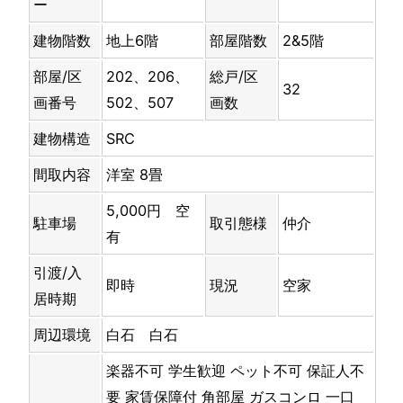
ー
建物階数
地上6階
部屋階数
2&5階
部屋/区
202、206、
総戸/区
32
画番号
502、507
画数
建物構造
SRC
間取内容
洋室 8畳
5,000円 空
駐車場
取引態様
仲介
有
引渡/入
即時
現況
空家
居時期
周辺環境
白石 白石
楽器不可
学生歓迎
ペット不可
保証人不
要
家賃保障付
角部屋
ガスコンロ
一口