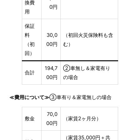
換費
0円
用
保証
料
30,0
（初回火災保険料も含
（初
00円
む）
回）
194,7
②車無し＆家電有り
合計
00円
の場合
≪費用について≫
③車有り＆家電無しの場合
70,0
敷金
（家賃2ヶ月分）
00円
（家賃35,000円＋共