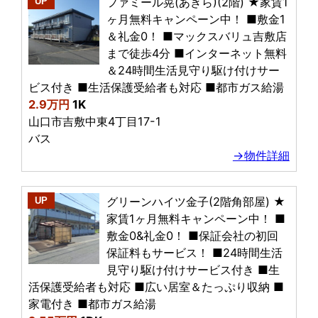
ファミール晃(あきら)(2階) ★家賃1
UP
ヶ月無料キャンペーン中！ ■敷金1
＆礼金0！ ■マックスバリュ吉敷店
まで徒歩4分 ■インターネット無料
＆24時間生活見守り駆け付けサー
ビス付き ■生活保護受給者も対応 ■都市ガス給湯
2.9万円
1K
山口市吉敷中東4丁目17-1
バス
→物件詳細
グリーンハイツ金子(2階角部屋) ★
UP
家賃1ヶ月無料キャンペーン中！ ■
敷金0&礼金0！ ■保証会社の初回
保証料もサービス！ ■24時間生活
見守り駆け付けサービス付き ■生
活保護受給者も対応 ■広い居室＆たっぷり収納 ■
家電付き ■都市ガス給湯