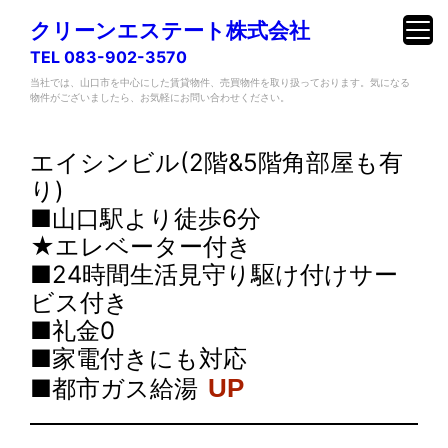
クリーンエステート株式会社
TEL 083-902-3570
当社では、山口市を中心にした賃貸物件、売買物件を取り扱っております。気になる
物件がございましたら、お気軽にお問い合わせください。
内
容
エイシンビル(2階&5階角部屋も有
を
り)
ス
■山口駅より徒歩6分
キ
★エレベーター付き
ッ
■24時間生活見守り駆け付けサー
プ
ビス付き
■礼金0
■家電付きにも対応
■都市ガス給湯
UP