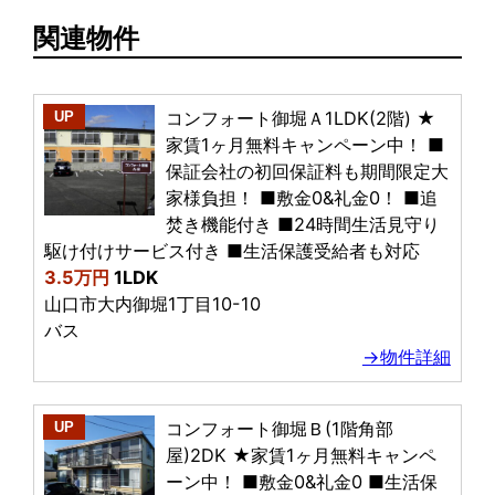
関連物件
コンフォート御堀Ａ1LDK(2階) ★
UP
家賃1ヶ月無料キャンペーン中！ ■
保証会社の初回保証料も期間限定大
家様負担！ ■敷金0&礼金0！ ■追
焚き機能付き ■24時間生活見守り
駆け付けサービス付き ■生活保護受給者も対応
3.5万円
1LDK
山口市大内御堀1丁目10-10
バス
→物件詳細
コンフォート御堀Ｂ(1階角部
UP
屋)2DK ★家賃1ヶ月無料キャンペ
ーン中！ ■敷金0&礼金0 ■生活保