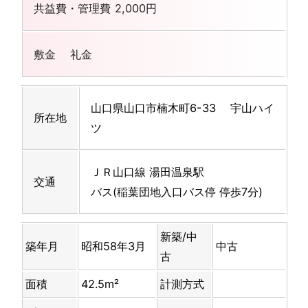
共益費・管理費
2,000円
敷金
礼金
山口県山口市楠木町6-33 宇山ハイ
所在地
ツ
ＪＲ山口線 湯田温泉駅
交通
バス(稲葉団地入口バス停 停歩7分)
新築/中
築年月
昭和58年3月
中古
古
面積
42.5m²
計測方式