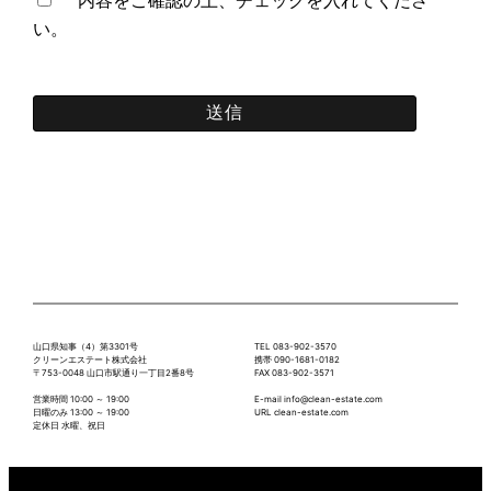
い。
山口県知事（4）第3301号
TEL 083-902-3570
クリーンエステート株式会社
携帯 090-1681-0182
〒753-0048 山口市駅通り一丁目2番8号
FAX 083-902-3571
営業時間 10:00 ～ 19:00
E-mail info@clean-estate.com
日曜のみ 13:00 ～ 19:00
URL clean-estate.com
定休日 水曜、祝日