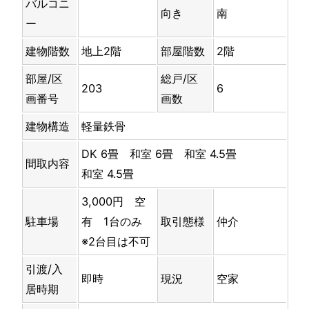
バルコニ
向き
南
ー
建物階数
地上2階
部屋階数
2階
部屋/区
総戸/区
203
6
画番号
画数
建物構造
軽量鉄骨
DK 6畳
和室 6畳
和室 4.5畳
間取内容
和室 4.5畳
3,000円 空
駐車場
有 1台のみ
取引態様
仲介
※2台目は不可
引渡/入
即時
現況
空家
居時期