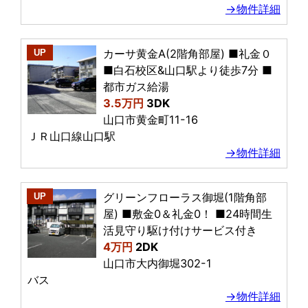
→物件詳細
カーサ黄金A(2階角部屋) ■礼金０
UP
■白石校区&山口駅より徒歩7分 ■
都市ガス給湯
3.5万円
3DK
山口市黄金町11-16
ＪＲ山口線山口駅
→物件詳細
グリーンフローラス御堀(1階角部
UP
屋) ■敷金0＆礼金0！ ■24時間生
活見守り駆け付けサービス付き
4万円
2DK
山口市大内御堀302-1
バス
→物件詳細