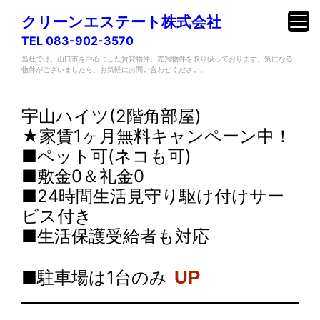
クリーンエステート株式会社
TEL 083-902-3570
当社では、山口市を中心にした賃貸物件、売買物件を取り扱っております。気になる
物件がございましたら、お気軽にお問い合わせください。
内
容
宇山ハイツ(2階角部屋)
を
★家賃1ヶ月無料キャンペーン中！
ス
■ペット可(ネコも可)
キ
■敷金0＆礼金0
ッ
■24時間生活見守り駆け付けサー
プ
ビス付き
■生活保護受給者も対応
■駐車場は1台のみ
UP