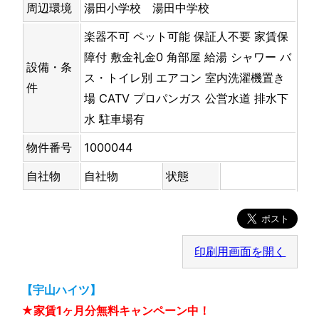
周辺環境
湯田小学校 湯田中学校
楽器不可
ペット可能
保証人不要
家賃保
障付
敷金礼金0
角部屋
給湯
シャワー
バ
設備・条
ス・トイレ別
エアコン
室内洗濯機置き
件
場
CATV
プロパンガス
公営水道
排水下
水
駐車場有
物件番号
1000044
自社物
自社物
状態
印刷用画面を開く
【宇山ハイツ】
★家賃1ヶ月分無料キャンペーン中！