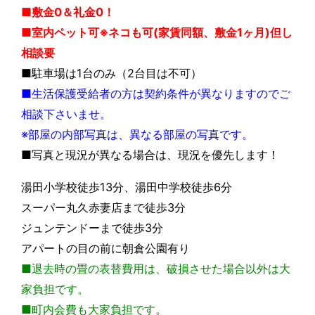
■敷金0＆礼金0！
■室内ペット可※ネコも可(家賃同額、敷金1ヶ月)但し
相談要
■駐車場は1台のみ（2台目は不可）
■生活保護受給者の方は契約条件が異なりますのでご
相談下さいませ。
※部屋の内部写真は、異なる部屋の写真です。
■写真と現況が異なる場合は、現況を優先します！
湯田小学校徒歩13分、湯田中学校徒歩6分
スーパー丸久赤妻店まで徒歩3分
ジュンテンドーまで徒歩3分
アパートの目の前に朝倉公園有り
■退去時の畳の表替費用は、破損させた場合以外は大
家負担です。
■町内会費も大家負担です。