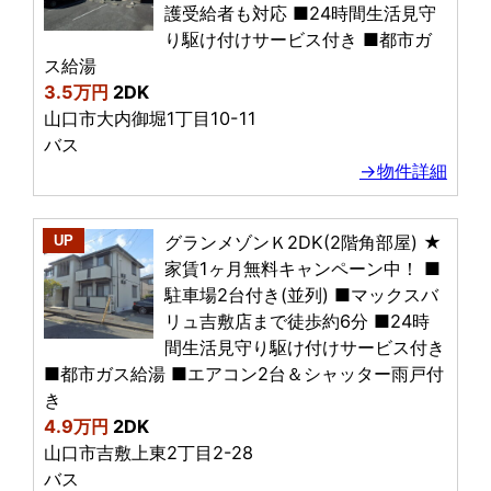
護受給者も対応 ■24時間生活見守
り駆け付けサービス付き ■都市ガ
ス給湯
3.5万円
2DK
山口市大内御堀1丁目10-11
バス
→物件詳細
グランメゾンＫ2DK(2階角部屋) ★
UP
家賃1ヶ月無料キャンペーン中！ ■
駐車場2台付き(並列) ■マックスバ
リュ吉敷店まで徒歩約6分 ■24時
間生活見守り駆け付けサービス付き
■都市ガス給湯 ■エアコン2台＆シャッター雨戸付
き
4.9万円
2DK
山口市吉敷上東2丁目2-28
バス