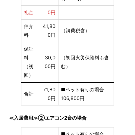
礼金
0円
仲介
41,80
（消費税含）
料
0円
保証
料
30,0
（初回火災保険料も含
（初
00円
む）
回）
71,80
■ペット有りの場合
合計
0円
106,800円
≪入居費用≫②エアコン2台の場合
■ペット有りの場合